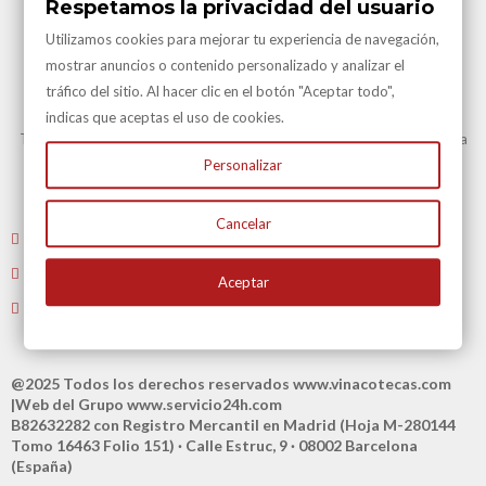
Respetamos la privacidad del usuario
Utilizamos cookies para mejorar tu experiencia de navegación,
mostrar anuncios o contenido personalizado y analizar el
tráfico del sitio. Al hacer clic en el botón "Aceptar todo",
Transporte Gratuito
indicas que aceptas el uso de cookies.
Transporte Gratuito en Península para todas nuestras vinotecas y en la
mayoría de artículos.
Personalizar
Consulte en Condiciones Transporte
Cancelar
Envíenos un email
: atencioncliente@vinacotecas.com
Tel. 604 181 386 L-V 9 a 14:00 y de 16:00 a 19:00
Aceptar
Tiene 15 días para devolvernos su compra
@2025 Todos los derechos reservados
www.vinacotecas.com
|Web del Grupo
www.servicio24h.com
B82632282 con Registro Mercantil en Madrid (Hoja M-280144
Tomo 16463 Folio 151) · Calle Estruc, 9 · 08002 Barcelona
(España)