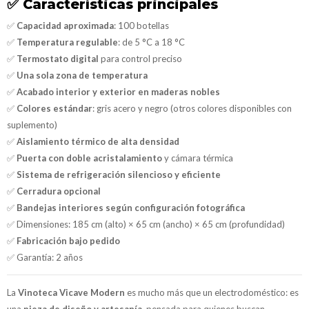
✅
Características principales
✅
Capacidad aproximada
: 100 botellas
✅
Temperatura regulable
: de 5 °C a 18 °C
✅
Termostato digital
para control preciso
✅
Una sola zona de temperatura
✅
Acabado interior y exterior en maderas nobles
✅
Colores estándar
: gris acero y negro (otros colores disponibles con
suplemento)
✅
Aislamiento térmico de alta densidad
✅
Puerta con doble acristalamiento
y cámara térmica
✅
Sistema de refrigeración silencioso y eficiente
✅
Cerradura opcional
✅
Bandejas interiores según configuración fotográfica
✅ Dimensiones: 185 cm (alto) × 65 cm (ancho) × 65 cm (profundidad)
✅
Fabricación bajo pedido
✅ Garantía: 2 años
La
Vinoteca Vicave Modern
es mucho más que un electrodoméstico: es
una
pieza de diseño y artesanía
, pensada para quienes buscan