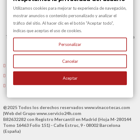
Utilizamos cookies para mejorar tu experiencia de navegación,
mostrar anuncios o contenido personalizado y analizar el
tráfico del sitio. Al hacer clic en el botón "Aceptar todo",
Transporte Gratuito
indicas que aceptas el uso de cookies.
Transporte Gratuito en Península para todas nuestras vinotecas y en la
mayoría de artículos.
Personalizar
Consulte en Condiciones Transporte
Cancelar
Envíenos un email
: atencioncliente@vinacotecas.com
Tel. 604 181 386 L-V 9 a 14:00 y de 16:00 a 19:00
Aceptar
Tiene 15 días para devolvernos su compra
@2025 Todos los derechos reservados
www.vinacotecas.com
|Web del Grupo
www.servicio24h.com
B82632282 con Registro Mercantil en Madrid (Hoja M-280144
Tomo 16463 Folio 151) · Calle Estruc, 9 · 08002 Barcelona
(España)