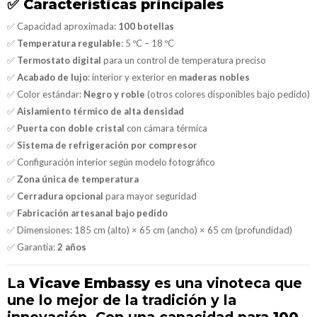
✅
Características principales
✅ Capacidad aproximada:
100 botellas
✅
Temperatura regulable
: 5 ºC – 18 ºC
✅
Termostato digital
para un control de temperatura preciso
✅
Acabado de lujo
: interior y exterior en
maderas nobles
✅ Color estándar:
Negro y roble
(otros colores disponibles bajo pedido)
✅
Aislamiento térmico de alta densidad
✅
Puerta con doble cristal
con cámara térmica
✅
Sistema de refrigeración por compresor
✅ Configuración interior según modelo fotográfico
✅
Zona única de temperatura
✅
Cerradura opcional
para mayor seguridad
✅
Fabricación artesanal bajo pedido
✅ Dimensiones: 185 cm (alto) × 65 cm (ancho) × 65 cm (profundidad)
✅ Garantía:
2 años
La
Vicave Embassy
es una vinoteca que
une lo mejor de la tradición y la
innovación. Con una capacidad para
100