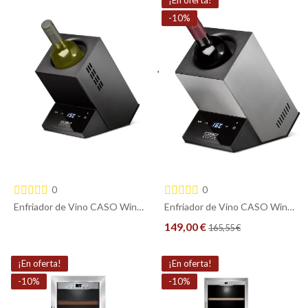
-10%
0
0
Enfriador de Vino CASO WineCase Black – Enfriador Eléctrico para 1 Botella, 5–18 °C, Black
Enfriador de Vino CASO WineCase One Inox – Enfriador Eléctrico para 1 Botella, 5–18 °C, Acero Inoxidable
149,00 €
165,55 €
COMPRAR
COMPRAR
¡En oferta!
¡En oferta!
-10%
-10%