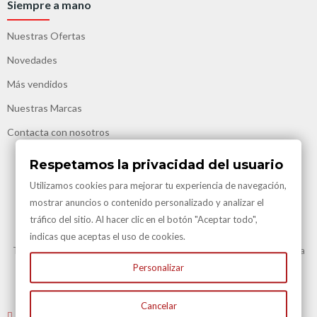
Siempre a mano
Nuestras Ofertas
Novedades
Más vendidos
Nuestras Marcas
Contacta con nosotros
Respetamos la privacidad del usuario
Utilizamos cookies para mejorar tu experiencia de navegación,
mostrar anuncios o contenido personalizado y analizar el
tráfico del sitio. Al hacer clic en el botón "Aceptar todo",
Transporte Gratuito
indicas que aceptas el uso de cookies.
Transporte Gratuito en Península para todas nuestras vinotecas y en la
mayoría de artículos.
Personalizar
Consulte en Condiciones Transporte
Cancelar
Envíenos un email
: atencioncliente@vinacotecas.com