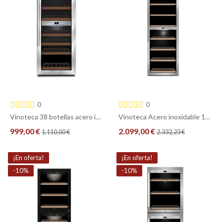
0
0
Vinoteca 38 botellas acero inoxidable 2 zonas Caso Design WineComfort 380 Smart
Vinoteca Acero inoxidable 180 botellas 2 zonas CASO WineComfort 1800 SMART
999,00 €
2.099,00 €
1.110,00 €
2.332,23 €
COMPRAR
COMPRAR
¡En oferta!
¡En oferta!
-10%
-10%