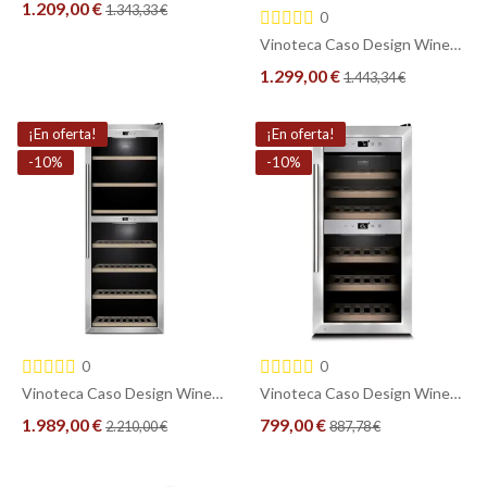
1.209,00 €
1.343,33 €
0
Vinoteca Caso Design WineChef Pro 40 Black – 2 Zonas, 40 Botellas, Gama Alta e Inteligente
COMPRAR
1.299,00 €
1.443,34 €
COMPRAR
¡En oferta!
¡En oferta!
-10%
-10%
0
0
Vinoteca Caso Design WineComfort 126 Smart - 126 Botellas - 2 Zonas
Vinoteca Caso Design WineComfort 24 - 24 Botellas - 2 Zonas
1.989,00 €
799,00 €
2.210,00 €
887,78 €
COMPRAR
COMPRAR