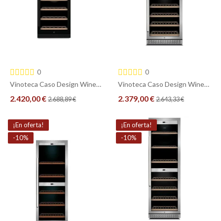
0
0
Vinoteca Caso Design WineChef Pro 126 2D Black– 2 Puertas, 2 Zonas y Capacidad para 126 Botellas
Vinoteca Caso Design WineChef Pro 126 2D – 2 Puertas, 2 Zonas y Capacidad para 126 Botellas
2.420,00 €
2.379,00 €
2.688,89 €
2.643,33 €
COMPRAR
COMPRAR
¡En oferta!
¡En oferta!
-10%
-10%