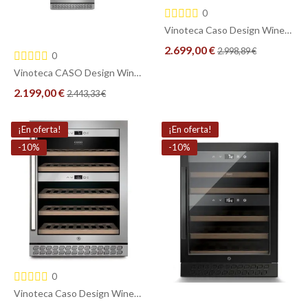
0
Vinoteca Caso Design WineChef Pro 180 - 180 Botellas - 2 Zonas Inteligentes
2.699,00 €
2.998,89 €
0
Vinoteca CASO Design WineChef Pro 126 – 126 Botellas, 2 Zonas, WiFi Smart Control y Diseño Premium
COMPRAR
2.199,00 €
2.443,33 €
COMPRAR
¡En oferta!
¡En oferta!
-10%
-10%
0
Vinoteca Caso Design WineChef Pro 40 - 40 Botellas - 2 Zonas