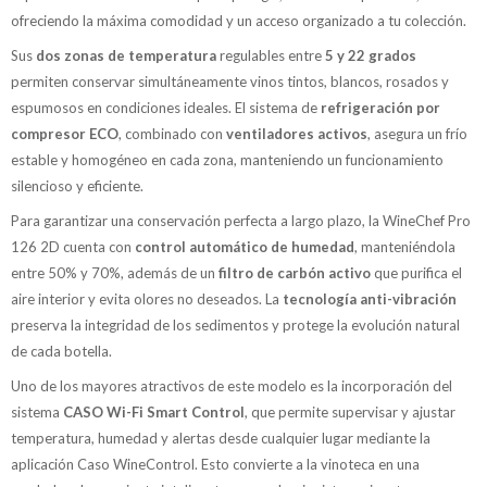
ofreciendo la máxima comodidad y un acceso organizado a tu colección.
Sus
dos zonas de temperatura
regulables entre
5 y 22 grados
permiten conservar simultáneamente vinos tintos, blancos, rosados y
espumosos en condiciones ideales. El sistema de
refrigeración por
compresor ECO
, combinado con
ventiladores activos
, asegura un frío
estable y homogéneo en cada zona, manteniendo un funcionamiento
silencioso y eficiente.
Para garantizar una conservación perfecta a largo plazo, la WineChef Pro
126 2D cuenta con
control automático de humedad
, manteniéndola
entre 50% y 70%, además de un
filtro de carbón activo
que purifica el
aire interior y evita olores no deseados. La
tecnología anti-vibración
preserva la integridad de los sedimentos y protege la evolución natural
de cada botella.
Uno de los mayores atractivos de este modelo es la incorporación del
sistema
CASO Wi-Fi Smart Control
, que permite supervisar y ajustar
temperatura, humedad y alertas desde cualquier lugar mediante la
aplicación Caso WineControl. Esto convierte a la vinoteca en una