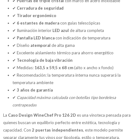
✔
Puertas de triple cristal
con marco en acero inoxidable
✔
Cerradura de seguridad
✔
Tirador ergonómico
✔
6 estantes de madera
con guías telescópicas
✔ Iluminación interior
LED azul
de altura completa
✔
Pantalla LED blanca
con indicación de temperatura
✔ Diseño
atemporal
de alta gama
✔ Excelente aislamiento térmico para ahorro energético
✔
Tecnología de baja vibración
✔ Medidas:
163,5 x 59,5 x 68 cm
(alto x ancho x fondo)
✔ Recomendación: la temperatura interna nunca superará la
temperatura ambiente
✔
3 años de garantía
✔
Capacidad máxima calculada con botellas tipo bordelesa
contrapeadas
La
Caso Design WineChef Pro 126 2D
es una vinoteca pensada para
quienes buscan un equilibrio perfecto entre estética, tecnología y
capacidad. Con
2 puertas independientes
, este modelo permite
separar claramente tus vinos por tipología, estilo o temperatura,