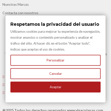
Nuestras Marcas
Contacta con nosotros
Respetamos la privacidad del usuario
Utilizamos cookies para mejorar tu experiencia de navegación,
mostrar anuncios o contenido personalizado y analizar el
tráfico del sitio. Al hacer clic en el botón "Aceptar todo",
Transporte Gratuito
indicas que aceptas el uso de cookies.
Transporte Gratuito en Península para todas nuestras vinotecas y en la
mayoría de artículos.
Personalizar
Consulte en Condiciones Transporte
Cancelar
Envíenos un email
: atencioncliente@vinacotecas.com
Tel. 604 181 386 L-V 9 a 14:00 y de 16:00 a 19:00
Aceptar
Tiene 15 días para devolvernos su compra
@2025 Todos los derechos reservados
www.vinacotecas.com