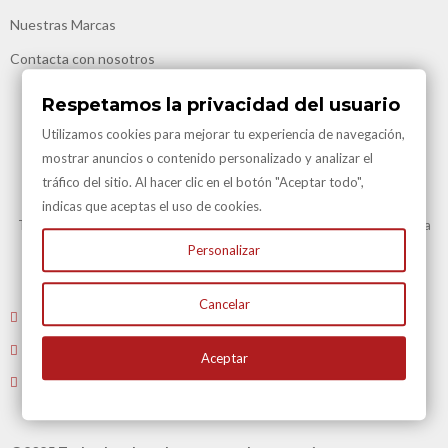
Nuestras Marcas
Contacta con nosotros
Respetamos la privacidad del usuario
Utilizamos cookies para mejorar tu experiencia de navegación,
mostrar anuncios o contenido personalizado y analizar el
tráfico del sitio. Al hacer clic en el botón "Aceptar todo",
Transporte Gratuito
indicas que aceptas el uso de cookies.
Transporte Gratuito en Península para todas nuestras vinotecas y en la
mayoría de artículos.
Personalizar
Consulte en Condiciones Transporte
Cancelar
Envíenos un email
: atencioncliente@vinacotecas.com
Tel. 604 181 386 L-V 9 a 14:00 y de 16:00 a 19:00
Aceptar
Tiene 15 días para devolvernos su compra