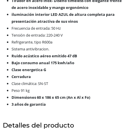
Tirador en acero inox-
Diseño timeless con elegante frente
de acero inoxidable y mango ergonómico
iluminación interior LED AZUL de altura completa para
presentación atractiva de sus vinos
Frecuencia de entrada: 50 Hz
Tensión de entrada: 220-240 V
Refrigerante, tipo R600a
Sistema antivibracion.
Ruido acústico aéreo emitido 47 dB
Bajo consumo anual 175 kwh/año
Clase energetica G
Cerradura
Clase climática: SN-ST
Peso 91 kg
Dimensiones 60 x 186 x 65 cm (An x Al x Fo)
3 años de garantia
Detalles del producto