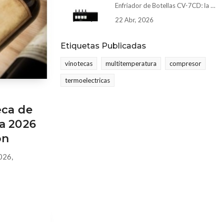
Enfriador de Botellas CV-7CD: la mejor opción para enfriar vino a baja temperatura
22 Abr, 2026
Etiquetas Publicadas
vinotecas
multitemperatura
compresor
termoelectricas
eca de
va 2026
ón
026,