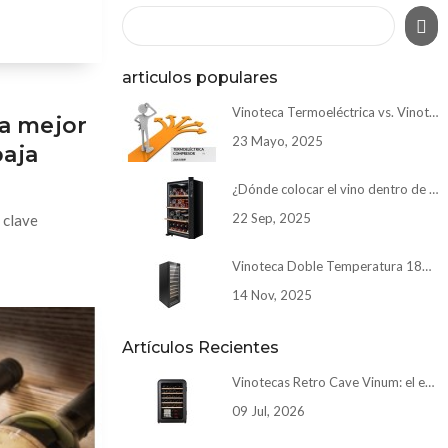
articulos populares
Vinoteca Termoeléctrica vs. Vinoteca con Compresor: ¿Cuál elegir?
la mejor
23 Mayo, 2025
baja
¿Dónde colocar el vino dentro de una vinoteca?
22 Sep, 2025
 clave
Vinoteca Doble Temperatura 180 Botellas Cave Vinum CV-180-N-2T
14 Nov, 2025
Artículos Recientes
Vinotecas Retro Cave Vinum: el encanto del diseño clásico con la tecnología de hoy
09 Jul, 2026