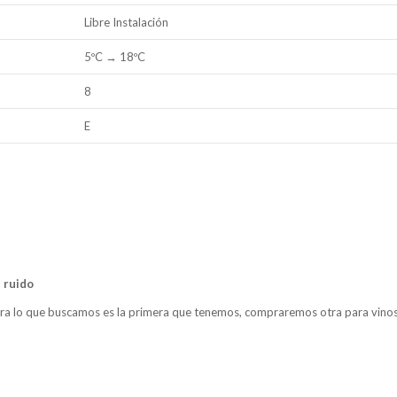
Libre Instalación
5ºC → 18ºC
8
E
 ruido
ara lo que buscamos es la primera que tenemos, compraremos otra para vino