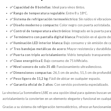
✅ Capacidad de 8 botellas
: Ideal para vinos tintos.
✅ Rango de temperatura regulable
: Entre 8 y 18ºC.
✅ Sistema de refrigeración termoeléctrico
: Sin ruidos ni vibracion
✅ Diseño moderno y compacto
: Color negro con puerta acristalada.
✅ Control de temperatura electrónico
: Integrado en la puerta pa
✅ Termómetro con pantalla digital blanca
: Precisión en el ajuste 
✅ Iluminación LED interior blanca
: Bajo consumo y sin emisión de ca
✅ Tres bandejas metálicas de acero
: Mayor resistencia y durabilida
✅ Puerta con triple acristalamiento
: Vidrio templado transparente
✅ Clase energética E
: Bajo consumo de 75 kWh/año.
✅ Nivel sonoro de solo 35 dB
: Funcionamiento ultrasilencioso.
✅ Dimensiones compactas
: 26,5 cm de ancho, 51,5 cm de profundid
✅ Peso ligero de 11,2 kg
: Fácil de ubicar en cualquier espacio.
✅ Garantía oficial de 3 años
: Con servicio postventa especializado.
La vinoteca La Sommeliere LS8E es una opción ideal para quienes buscan una
acristalamiento la convierten en un elemento elegante y funcional en cualqu
Gracias a su sistema de refrigeración termoeléctrico, ofrece un funcionamien