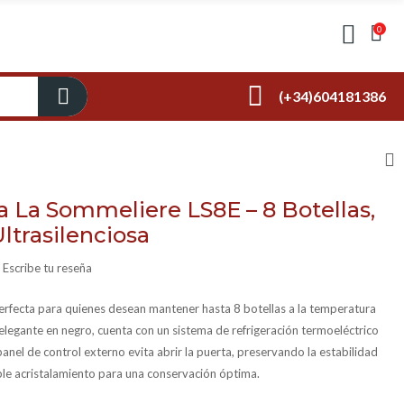
0
(+34)604181386
 La Sommeliere LS8E – 8 Botellas,
ltrasilenciosa
Escribe tu reseña
erfecta para quienes desean mantener hasta 8 botellas a la temperatura
elegante en negro, cuenta con un sistema de refrigeración termoeléctrico
panel de control externo evita abrir la puerta, preservando la estabilidad
iple acristalamiento para una conservación óptima.