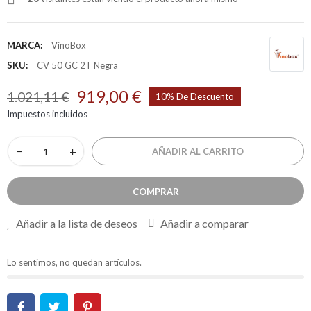
MARCA:
VinoBox
SKU:
CV 50 GC 2T Negra
919,00 €
1.021,11 €
10% De Descuento
Impuestos incluidos
−
+
AÑADIR AL CARRITO
COMPRAR
Añadir a la lista de deseos
Añadir a comparar
Lo sentimos, no quedan artículos.