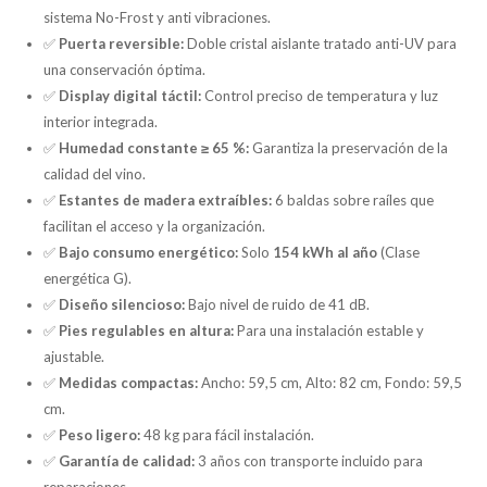
sistema No-Frost y anti vibraciones.
✅
Puerta reversible:
Doble cristal aislante tratado anti-UV para
una conservación óptima.
✅
Display digital táctil:
Control preciso de temperatura y luz
interior integrada.
✅
Humedad constante ≥ 65 %:
Garantiza la preservación de la
calidad del vino.
✅
Estantes de madera extraíbles:
6 baldas sobre raíles que
facilitan el acceso y la organización.
✅
Bajo consumo energético:
Solo
154 kWh al año
(Clase
energética G).
✅
Diseño silencioso:
Bajo nivel de ruido de 41 dB.
✅
Pies regulables en altura:
Para una instalación estable y
ajustable.
✅
Medidas compactas:
Ancho: 59,5 cm, Alto: 82 cm, Fondo: 59,5
cm.
✅
Peso ligero:
48 kg para fácil instalación.
✅
Garantía de calidad:
3 años con transporte incluido para
reparaciones.