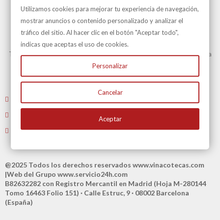
Utilizamos cookies para mejorar tu experiencia de navegación,
mostrar anuncios o contenido personalizado y analizar el
tráfico del sitio. Al hacer clic en el botón "Aceptar todo",
Transporte Gratuito
indicas que aceptas el uso de cookies.
Transporte Gratuito en Península para todas nuestras vinotecas y en la
mayoría de artículos.
Personalizar
Consulte en Condiciones Transporte
Cancelar
Envíenos un email
: atencioncliente@vinacotecas.com
Tel. 604 181 386 L-V 9 a 14:00 y de 16:00 a 19:00
Aceptar
Tiene 15 días para devolvernos su compra
@2025 Todos los derechos reservados
www.vinacotecas.com
|Web del Grupo
www.servicio24h.com
B82632282 con Registro Mercantil en Madrid (Hoja M-280144
Tomo 16463 Folio 151) · Calle Estruc, 9 · 08002 Barcelona
(España)