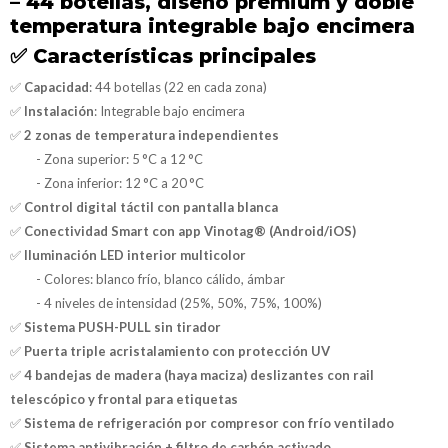
– 44 botellas, diseño premium y doble
temperatura integrable bajo encimera
✅
Características principales
✅
Capacidad
: 44 botellas (22 en cada zona)
✅
Instalación
: Integrable bajo encimera
✅
2 zonas de temperatura independientes
- Zona superior: 5 °C a 12 °C
- Zona inferior: 12 °C a 20 °C
✅
Control digital táctil con pantalla blanca
✅
Conectividad Smart con app Vinotag® (Android/iOS)
✅
Iluminación LED interior multicolor
- Colores: blanco frío, blanco cálido, ámbar
- 4 niveles de intensidad (25%, 50%, 75%, 100%)
✅
Sistema PUSH-PULL sin tirador
✅
Puerta triple acristalamiento con protección UV
✅
4 bandejas de madera (haya maciza) deslizantes con rail
telescópico y frontal para etiquetas
✅
Sistema de refrigeración por compresor con frío ventilado
✅
Sistema antivibración + filtro de carbón activado