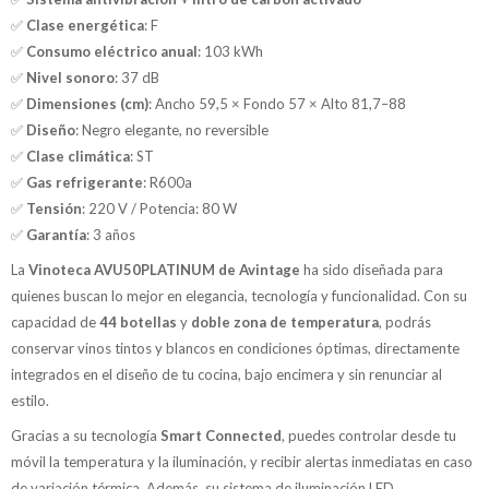
✅
Clase energética
: F
✅
Consumo eléctrico anual
: 103 kWh
✅
Nivel sonoro
: 37 dB
✅
Dimensiones (cm)
: Ancho 59,5 × Fondo 57 × Alto 81,7–88
✅
Diseño
: Negro elegante, no reversible
✅
Clase climática
: ST
✅
Gas refrigerante
: R600a
✅
Tensión
: 220 V / Potencia: 80 W
✅
Garantía
: 3 años
La
Vinoteca AVU50PLATINUM de Avintage
ha sido diseñada para
quienes buscan lo mejor en elegancia, tecnología y funcionalidad. Con su
capacidad de
44 botellas
y
doble zona de temperatura
, podrás
conservar vinos tintos y blancos en condiciones óptimas, directamente
integrados en el diseño de tu cocina, bajo encimera y sin renunciar al
estilo.
Gracias a su tecnología
Smart Connected
, puedes controlar desde tu
móvil la temperatura y la iluminación, y recibir alertas inmediatas en caso
de variación térmica. Además, su sistema de iluminación LED