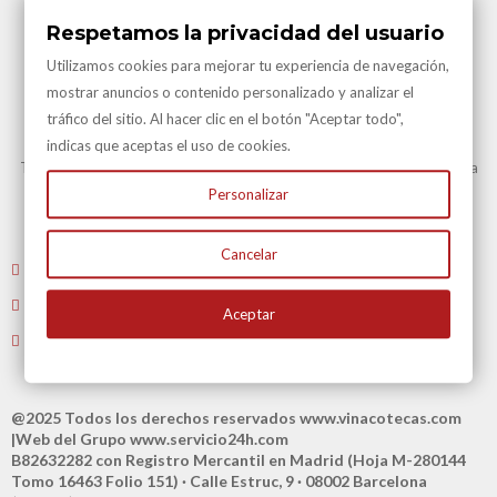
Respetamos la privacidad del usuario
Utilizamos cookies para mejorar tu experiencia de navegación,
mostrar anuncios o contenido personalizado y analizar el
tráfico del sitio. Al hacer clic en el botón "Aceptar todo",
Transporte Gratuito
indicas que aceptas el uso de cookies.
Transporte Gratuito en Península para todas nuestras vinotecas y en la
mayoría de artículos.
Personalizar
Consulte en Condiciones Transporte
Cancelar
Envíenos un email
: atencioncliente@vinacotecas.com
Tel. 604 181 386 L-V 9 a 14:00 y de 16:00 a 19:00
Aceptar
Tiene 15 días para devolvernos su compra
@2025 Todos los derechos reservados
www.vinacotecas.com
|Web del Grupo
www.servicio24h.com
B82632282 con Registro Mercantil en Madrid (Hoja M-280144
Tomo 16463 Folio 151) · Calle Estruc, 9 · 08002 Barcelona