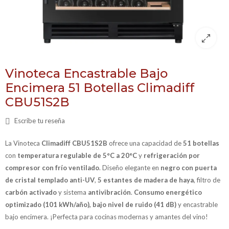
Vinoteca Encastrable Bajo
Encimera 51 Botellas Climadiff
CBU51S2B
Escribe tu reseña
La Vinoteca
Climadiff CBU51S2B
ofrece una capacidad de
51 botellas
con
temperatura regulable de 5°C a 20°C
y
refrigeración por
compresor con frío ventilado
. Diseño elegante en
negro con puerta
de cristal templado anti-UV
,
5 estantes de madera de haya
, filtro de
carbón activado
y sistema
antivibración
.
Consumo energético
optimizado (101 kWh/año), bajo nivel de ruido (41 dB)
y encastrable
bajo encimera. ¡Perfecta para cocinas modernas y amantes del vino!