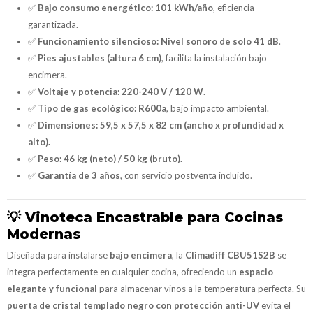
✅
Bajo consumo energético:
101 kWh/año
, eficiencia
garantizada.
✅
Funcionamiento silencioso:
Nivel sonoro de solo 41 dB
.
✅
Pies ajustables (altura 6 cm)
, facilita la instalación bajo
encimera.
✅
Voltaje y potencia:
220-240 V / 120 W
.
✅
Tipo de gas ecológico:
R600a
, bajo impacto ambiental.
✅
Dimensiones:
59,5 x 57,5 x 82 cm (ancho x profundidad x
alto).
✅
Peso:
46 kg (neto) / 50 kg (bruto).
✅
Garantía de 3 años
, con servicio postventa incluido.
💡
Vinoteca Encastrable para Cocinas
Modernas
Diseñada para instalarse
bajo encimera
, la
Climadiff CBU51S2B
se
integra perfectamente en cualquier cocina, ofreciendo un
espacio
elegante y funcional
para almacenar vinos a la temperatura perfecta. Su
puerta de cristal templado negro con protección anti-UV
evita el