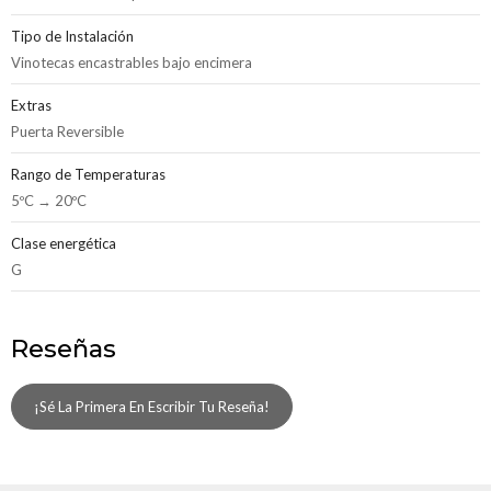
Tipo de Instalación
Vinotecas encastrables bajo encimera
Extras
Puerta Reversible
Rango de Temperaturas
5ºC → 20ºC
Clase energética
G
Reseñas
¡Sé La Primera En Escribir Tu Reseña!