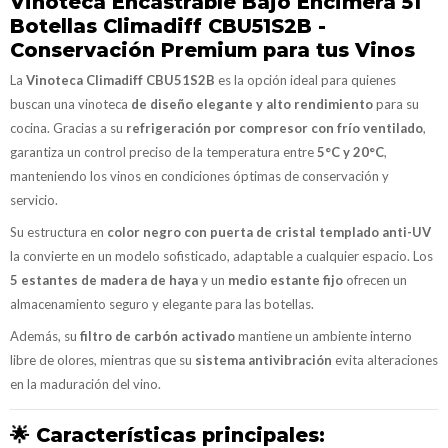
Vinoteca Encastrable Bajo Encimera 51
Botellas Climadiff CBU51S2B -
Conservación Premium para tus Vinos
La
Vinoteca Climadiff CBU51S2B
es la opción ideal para quienes
buscan una vinoteca
de diseño elegante y alto rendimiento
para su
cocina. Gracias a su
refrigeración por compresor con frío ventilado
,
garantiza un control preciso de la temperatura entre
5°C y 20°C
,
manteniendo los vinos en condiciones óptimas de conservación y
servicio.
Su estructura en
color negro con puerta de cristal templado anti-UV
la convierte en un modelo sofisticado, adaptable a cualquier espacio. Los
5 estantes de madera de haya
y un
medio estante fijo
ofrecen un
almacenamiento seguro y elegante para las botellas.
Además, su
filtro de carbón activado
mantiene un ambiente interno
libre de olores, mientras que su
sistema antivibración
evita alteraciones
en la maduración del vino.
🌟
Características principales: