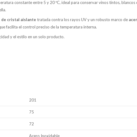
eratura constante entre 5 y 20 ºC, ideal para conservar vinos tintos, blanc
lla.
de cristal aislante
tratada contra los rayos UV y un robusto marco de
acer
ue facilita el control preciso de la temperatura interna.
cidad y el estilo en un solo producto.
201
75
72
Acero Inoxidable