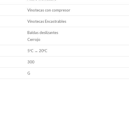
Vinotecas con compresor
Vinotecas Encastrables
Baldas deslizantes
Cerrojo
5ºC → 20ºC
300
G