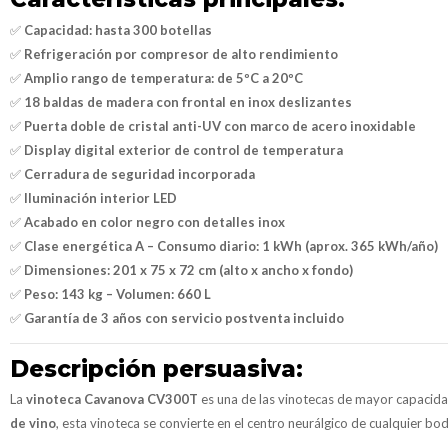
✅
Capacidad: hasta 300 botellas
✅
Refrigeración por compresor de alto rendimiento
✅
Amplio rango de temperatura: de 5ºC a 20ºC
✅
18 baldas de madera con frontal en inox deslizantes
✅
Puerta doble de cristal anti-UV con marco de acero inoxidable
✅
Display digital exterior de control de temperatura
✅
Cerradura de seguridad incorporada
✅
Iluminación interior LED
✅
Acabado en color negro con detalles inox
✅
Clase energética A – Consumo diario: 1 kWh (aprox. 365 kWh/año)
✅
Dimensiones: 201 x 75 x 72 cm (alto x ancho x fondo)
✅
Peso: 143 kg – Volumen: 660 L
✅
Garantía de 3 años con servicio postventa incluido
Descripción persuasiva:
La
vinoteca Cavanova CV300T
es una de las vinotecas de mayor capacidad
de vino
, esta vinoteca se convierte en el centro neurálgico de cualquier bo