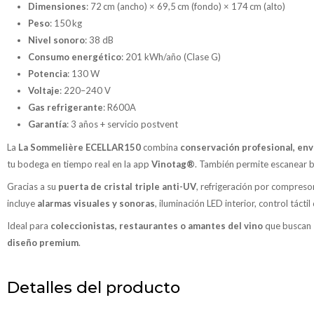
Dimensiones
: 72 cm (ancho) × 69,5 cm (fondo) × 174 cm (alto)
Peso
: 150 kg
Nivel sonoro
: 38 dB
Consumo energético
: 201 kWh/año (Clase G)
Potencia
: 130 W
Voltaje
: 220–240 V
Gas refrigerante
: R600A
Garantía
: 3 años + servicio postvent
La
La Sommelière ECELLAR150
combina
conservación profesional, env
tu bodega en tiempo real en la app
Vinotag®
. También permite escanear bo
Gracias a su
puerta de cristal triple anti-UV
, refrigeración por compreso
incluye
alarmas visuales y sonoras
, iluminación LED interior, control tác
Ideal para
coleccionistas, restaurantes o amantes del vino
que buscan
diseño premium
.
Detalles del producto