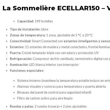
La Sommelière ECELLAR150
– 
Capacidad
: 149 botellas
Tipo de instalación
: Libre
Zonas de temperatura
: 1 zona, ajustable de 5 °C a 20 °C
Conectividad
: Smart Connected con
estantes inteligentes y sens
Estantes
: 11 estantes de madera y metal conectados, frontal ilumina
Puerta
: Cristal templado triple con cerradura y protección UV
Refrigeración
: Compresor de frío ventilado, termómetro digital con 
Iluminación
: LED blanca interior con interruptor
Funciones especiales
:
Sistema invierno (mantiene la temperatura estable incluso en ent
Alarmas visuales y sonoras para temperatura y puerta abierta
Bloqueo del panel de control para seguridad infantil
Filtro de carbón activo para aire limpio
Ruedas y patas
: 2 ruedas traseras + 2 pies ajustables