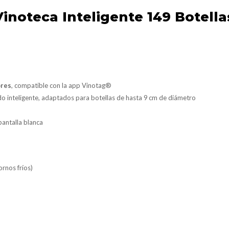
Vinoteca Inteligente 149 Botell
ores
, compatible con la app Vinotag®
do inteligente, adaptados para botellas de hasta 9 cm de diámetro
pantalla blanca
ornos fríos)