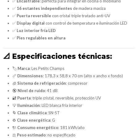
✅
Encastrable
: perfecta para integrar en cocina o mobiliario
✅
16 estantes independientes
de madera maciza
✅
Puerta reversible
con cristal triple tratado anti-UV
✅
Display digital
con control de temperatura e iluminación LED
✅
Luz interior fría LED
✅
Pies regulables en altura
📐
Especificaciones técnicas:
🏷
Marca
: Les Petits Champs
📏
Dimensiones
: 178,3 x 58,8 x 70 cm (alto x ancho x fondo)
🧊
Sistema de refrigeración
: compresor
🔇
Nivel de ruido
: 41 dB
🔐
Puerta
: triple cristal, reversible, protección UV
💡
Iluminación
: LED blanca fría interior
🌀
Clase climática
: SN-ST
♻
Clase energética
: G
🔌
Consumo energético
: 181 kWh/año
⚖
Peso estimado
: no especificado