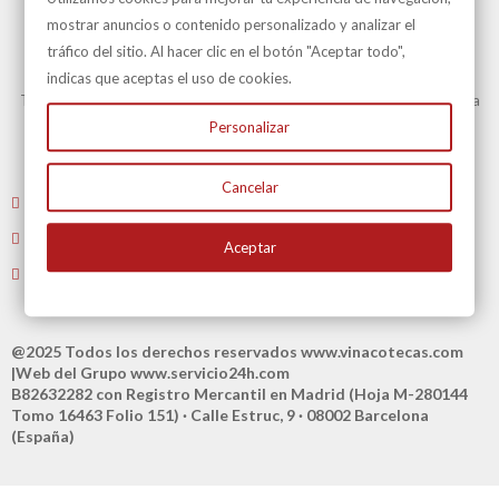
mostrar anuncios o contenido personalizado y analizar el
tráfico del sitio. Al hacer clic en el botón "Aceptar todo",
Transporte Gratuito
indicas que aceptas el uso de cookies.
Transporte Gratuito en Península para todas nuestras vinotecas y en la
mayoría de artículos.
Personalizar
Consulte en Condiciones Transporte
Cancelar
Envíenos un email
: atencioncliente@vinacotecas.com
Tel. 604 181 386 L-V 9 a 14:00 y de 16:00 a 19:00
Aceptar
Tiene 15 días para devolvernos su compra
@2025 Todos los derechos reservados
www.vinacotecas.com
|Web del Grupo
www.servicio24h.com
B82632282 con Registro Mercantil en Madrid (Hoja M-280144
Tomo 16463 Folio 151) · Calle Estruc, 9 · 08002 Barcelona
(España)