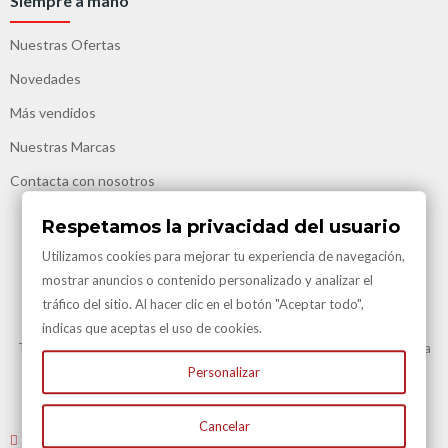
Siempre a mano
Nuestras Ofertas
Novedades
Más vendidos
Nuestras Marcas
Contacta con nosotros
Respetamos la privacidad del usuario
Utilizamos cookies para mejorar tu experiencia de navegación,
mostrar anuncios o contenido personalizado y analizar el
tráfico del sitio. Al hacer clic en el botón "Aceptar todo",
Transporte Gratuito
indicas que aceptas el uso de cookies.
Transporte Gratuito en Península para todas nuestras vinotecas y en la
mayoría de artículos.
Personalizar
Consulte en Condiciones Transporte
Cancelar
Envíenos un email
: atencioncliente@vinacotecas.com