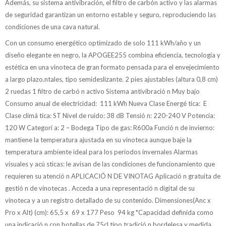
Además, su sistema antivibración, el filtro de carbón activo y las alarmas
de seguridad garantizan un entorno estable y seguro, reproduciendo las
condiciones de una cava natural.
Con un consumo energético optimizado de solo 111 kWh/año y un
diseño elegante en negro, la APOGEE255 combina eficiencia, tecnología y
estética en una vinoteca de gran formato pensada para el envejecimiento
a largo plazo.ntales, tipo semideslizante. 2 pies ajustables (altura 0,8 cm)
2 ruedas 1 filtro de carbó n activo Sistema antivibració n Muy bajo
Consumo anual de electricidad: 111 kWh Nueva Clase Energé tica: E
Clase climá tica: ST Nivel de ruido: 38 dB Tensió n: 220-240 V Potencia:
120 W Categorí a: 2 – Bodega Tipo de gas: R600a Funció n de invierno:
mantiene la temperatura ajustada en su vinoteca aunque baje la
temperatura ambiente ideal para los periodos invernales Alarmas
visuales y acú sticas: le avisan de las condiciones de funcionamiento que
requieren su atenció n APLICACIÓ N DE VINOTAG Aplicació n gratuita de
gestió n de vinotecas . Acceda a una representació n digital de su
vinoteca y a un registro detallado de su contenido. Dimensiones(Anc x
Pro x Alt) (cm): 65,5 x 69 x 177 Peso 94 kg *Capacidad definida como
una indicació n con botellas de 75cl tipo tradició n bordelesa y medida