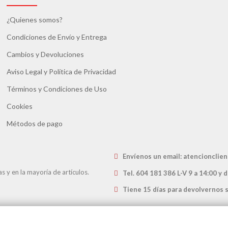
¿Quienes somos?
Condiciones de Envío y Entrega
Cambios y Devoluciones
Aviso Legal y Política de Privacidad
Términos y Condiciones de Uso
Cookies
Métodos de pago
Envíenos un email
: atencioncli
 y en la mayoría de artículos.
Tel. 604 181 386 L-V 9 a 14:00 y 
Tiene 15 días para devolvernos 
eb del Grupo
www.servicio24h.com
 16463 Folio 151) · Calle Estruc, 9 · 08002 Barcelona (España)