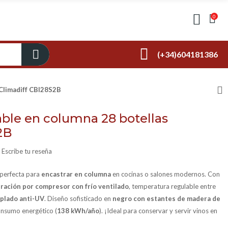
0
(+34)604181386
 Climadiff CBI28S2B
able en columna 28 botellas
2B
Escribe tu reseña
perfecta para
encastrar en columna
en cocinas o salones modernos. Con
eración por compresor con frío ventilado
, temperatura regulable entre
mplado anti-UV
. Diseño sofisticado en
negro con estantes de madera de
consumo energético (
138 kWh/año
). ¡Ideal para conservar y servir vinos en