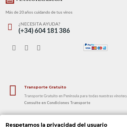
Más de 20 años cuidando de tus vinos
¿NECESITA AYUDA?
(+34) 604 181 386
Transporte Gratuito
Transporte Gratuito en Península para todas nuestras vinotecas
Consulte en Condiciones Transporte
@2025 Todos los derechos reservados
www.vinacotecas.com
|W
Respetamos la privacidad del usuario
B82632282 con Registro Mercantil en Madrid (Hoja M-280144 Tomo