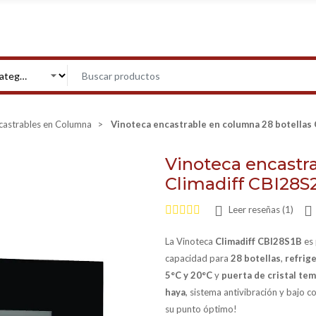
castrables en Columna
Vinoteca encastrable en columna 28 botellas
Vinoteca encastr
Climadiff CBI28S
Leer reseñas (1)
La Vinoteca
Climadiff CBI28S1B
es 
capacidad para
28 botellas
,
refrig
5°C y 20°C
y
puerta de cristal te
haya
, sistema antivibración y bajo 
su punto óptimo!