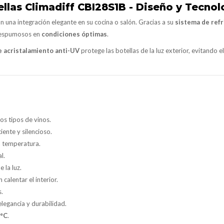
las Climadiff CBI28S1B - Diseño y Tecnol
n una integración elegante en su cocina o salón. Gracias a su
sistema de refr
 o espumosos en
condiciones óptimas
.
e acristalamiento anti-UV
protege las botellas de la luz exterior, evitando 
tos tipos de vinos.
iciente y silencioso.
la temperatura.
l.
e la luz.
n calentar el interior.
s.
 elegancia y durabilidad.
8°C
.