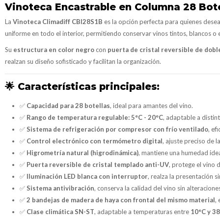
Vinoteca Encastrable en Columna 28 Botel
La
Vinoteca Climadiff CBI28S1B
es la opción perfecta para quienes desea
uniforme en todo el interior, permitiendo conservar vinos tintos, blancos
Su
estructura en color negro
con
puerta de cristal reversible de dobl
realzan su diseño sofisticado y facilitan la organización.
🌟
Características principales:
✅
Capacidad para 28 botellas
, ideal para amantes del vino.
✅
Rango de temperatura regulable:
5°C - 20°C
, adaptable a distin
✅
Sistema de refrigeración por compresor con frío ventilado
, ef
✅
Control electrónico con termómetro digital
, ajuste preciso de 
✅
Higrometría natural (higrodinámica)
, mantiene una humedad idea
✅
Puerta reversible de cristal templado anti-UV
, protege el vino d
✅
Iluminación LED blanca con interruptor
, realza la presentación si
✅
Sistema antivibración
, conserva la calidad del vino sin alteracione
✅
2 bandejas de madera de haya con frontal del mismo material
,
✅
Clase climática SN-ST
, adaptable a temperaturas entre
10°C y 3