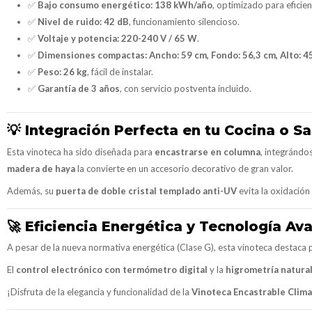
✅
Bajo consumo energético:
138 kWh/año
, optimizado para eficien
✅
Nivel de ruido:
42 dB
, funcionamiento silencioso.
✅
Voltaje y potencia:
220-240 V / 65 W
.
✅
Dimensiones compactas:
Ancho: 59 cm, Fondo: 56,3 cm, Alto: 4
✅
Peso:
26 kg
, fácil de instalar.
✅
Garantía de 3 años
, con servicio postventa incluido.
💡
Integración Perfecta en tu Cocina o Sa
Esta vinoteca ha sido diseñada para
encastrarse en columna
, integrándos
madera de haya
la convierte en un accesorio decorativo de gran valor.
Además, su
puerta de doble cristal templado anti-UV
evita la oxidación
🚀
Eficiencia Energética y Tecnología Av
A pesar de la nueva normativa energética (Clase G), esta vinoteca destaca 
El
control electrónico con termómetro digital
y la
higrometría natura
¡Disfruta de la elegancia y funcionalidad de la
Vinoteca Encastrable Clim