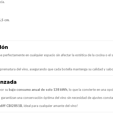
cia.
5,5 cm
.
lón
e perfectamente en cualquier espacio sin afectar la estética de la cocina o el 
 prematura del vino, asegurando que cada botella mantenga su calidad y sabor
anzada
por su
bajo consumo anual de solo 138 kWh
, lo que la convierte en una opc
l
garantizan una conservación óptima del vino sin necesidad de ajustes consta
adiff CBI28S1B
, ideal para cualquier amante del vino!