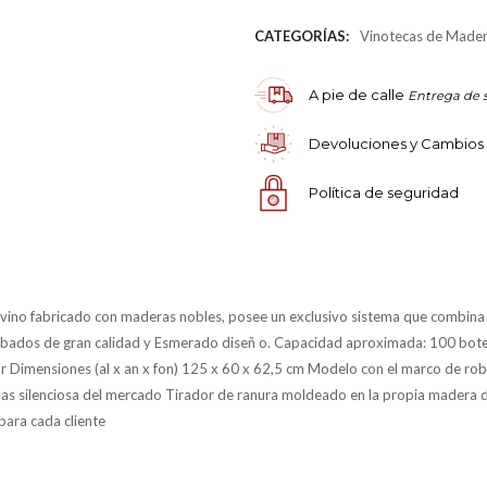
CATEGORÍAS:
Vinotecas de Made
A pie de calle
Entrega de 
Devoluciones y Cambios
Política de seguridad
no fabricado con maderas nobles, posee un exclusivo sistema que combina e
cabados de gran calidad y Esmerado diseñ o. Capacidad aproximada: 100 bot
or Dimensiones (al x an x fon) 125 x 60 x 62,5 cm Modelo con el marco de roble 
silenciosa del mercado Tirador de ranura moldeado en la propia madera del m
 para cada cliente