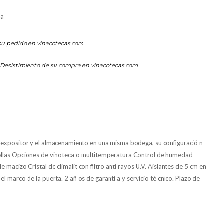
ra
su pedido en vinacotecas.com
Desistimiento de su compra en vinacotecas.com
xpositor y el almacenamiento en una misma bodega, su configuració n
ellas Opciones de vinoteca o multitemperatura Control de humedad
macizo Cristal de climalit con filtro anti rayos U.V. Aislantes de 5 cm en
arco de la puerta. 2 añ os de garantí a y servicio té cnico. Plazo de