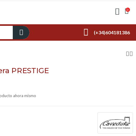
0
(+34)604181386
era PRESTIGE
producto ahora mismo