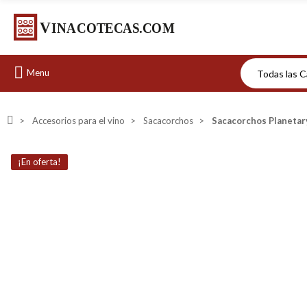
Menu
Accesorios para el vino
Sacacorchos
Sacacorchos Planetary
¡En oferta!