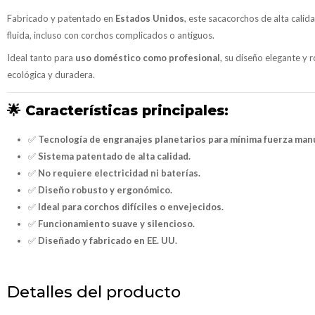
Fabricado y patentado en
Estados Unidos
, este sacacorchos de alta calid
fluida, incluso con corchos complicados o antiguos.
Ideal tanto para
uso doméstico como profesional
, su diseño elegante y 
ecológica y duradera.
🌟
Características principales:
✅
Tecnología de engranajes planetarios para mínima fuerza manu
✅
Sistema patentado de alta calidad.
✅
No requiere electricidad ni baterías.
✅
Diseño robusto y ergonómico.
✅
Ideal para corchos difíciles o envejecidos.
✅
Funcionamiento suave y silencioso.
✅
Diseñado y fabricado en EE. UU.
Detalles del producto