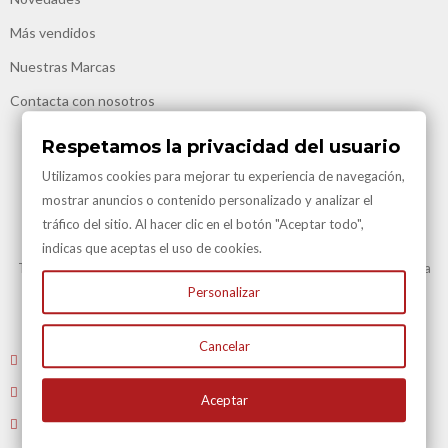
Más vendidos
Nuestras Marcas
Contacta con nosotros
Respetamos la privacidad del usuario
Utilizamos cookies para mejorar tu experiencia de navegación,
mostrar anuncios o contenido personalizado y analizar el
tráfico del sitio. Al hacer clic en el botón "Aceptar todo",
Transporte Gratuito
indicas que aceptas el uso de cookies.
Transporte Gratuito en Península para todas nuestras vinotecas y en la
mayoría de artículos.
Personalizar
Consulte en Condiciones Transporte
Cancelar
Envíenos un email
: atencioncliente@vinacotecas.com
Tel. 604 181 386 L-V 9 a 14:00 y de 16:00 a 19:00
Aceptar
Tiene 15 días para devolvernos su compra