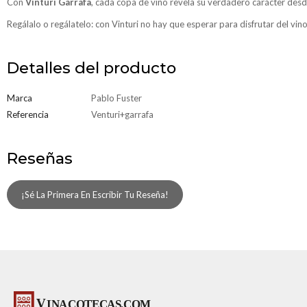
Con
Vinturi Garrafa
, cada copa de vino revela su verdadero carácter desd
Regálalo o regálatelo: con Vinturi no hay que esperar para disfrutar del vin
Detalles del producto
Marca
Pablo Fuster
Referencia
Venturi+garrafa
Reseñas
¡Sé La Primera En Escribir Tu Reseña!