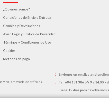
¿Quienes somos?
Condiciones de Envío y Entrega
Cambios y Devoluciones
Aviso Legal y Política de Privacidad
Términos y Condiciones de Uso
Cookies
Métodos de pago
Envíenos un email
: atencioncli
 y en la mayoría de artículos.
Tel. 604 181 386 L-V 9 a 14:00 y 
Tiene 15 días para devolvernos 
eb del Grupo
www.servicio24h.com
 16463 Folio 151) · Calle Estruc, 9 · 08002 Barcelona (España)