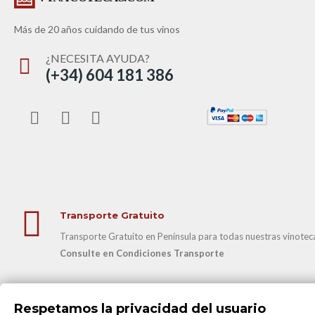
Más de 20 años cuidando de tus vinos
¿NECESITA AYUDA?
(+34) 604 181 386
Transporte Gratuito
Transporte Gratuito en Península para todas nuestras vinotecas
Consulte en Condiciones Transporte
@2025 Todos los derechos reservados
www.vinacotecas.com
|W
Respetamos la privacidad del usuario
B82632282 con Registro Mercantil en Madrid (Hoja M-280144 Tomo