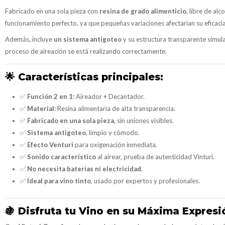
Fabricado en una sola pieza con
resina de grado alimenticio
, libre de al
funcionamiento perfecto, ya que pequeñas variaciones afectarían su eficacia
Además, incluye
un sistema antigoteo
y su estructura transparente simula 
proceso de aireación se está realizando correctamente.
🌟
Características principales:
✅
Función 2 en 1:
Aireador + Decantador.
✅
Material:
Resina alimentaria de alta transparencia.
✅
Fabricado en una sola pieza
, sin uniones visibles.
✅
Sistema antigoteo
, limpio y cómodo.
✅
Efecto Venturi
para oxigenación inmediata.
✅
Sonido característico
al airear, prueba de autenticidad Vinturi.
✅
No necesita baterías ni electricidad
.
✅
Ideal para vino tinto
, usado por expertos y profesionales.
🍇
Disfruta tu Vino en su Máxima Expresi