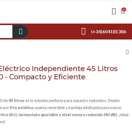
0
(+34)604181386
léctrico Independiente 45 Litros
- Compacto y Eficiente
00 de
45 litros
es la solución perfecta para espacios reducidos. Diseño
ón por
frío estático
, puerta reversible y bandeja deslizante para mayor
ico (A+), termostato ajustable y nivel sonoro reducido (40 dB)
. ¡Ideal
era!