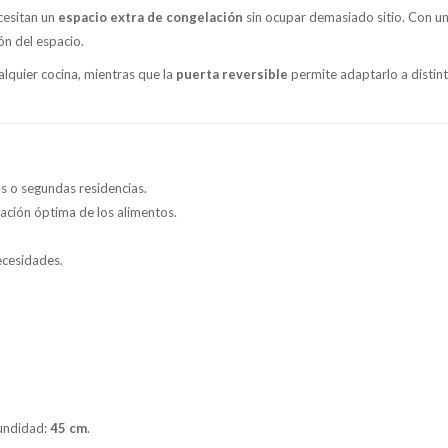
cesitan un
espacio extra de congelación
sin ocupar demasiado sitio. Con u
ión del espacio.
alquier cocina, mientras que la
puerta reversible
permite adaptarlo a distin
as o segundas residencias.
ación óptima de los alimentos.
ecesidades.
fundidad:
45 cm
.