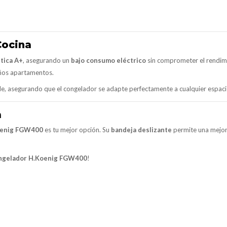
Cocina
ética A+
, asegurando un
bajo consumo eléctrico
sin comprometer el rendim
eños apartamentos.
ble, asegurando que el congelador se adapte perfectamente a cualquier espaci
a
enig FGW400
es tu mejor opción. Su
bandeja deslizante
permite una mejor
ngelador H.Koenig FGW400
!