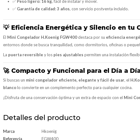
✅
Peso ligero:
16 kg
, fácil de instalar y mover.
✅
Garantía de calidad:
3 años
, con servicio postventa incluido.
💡
Eficiencia Energética y Silencio en tu 
El
Mini Congelador H.Koenig FGW400
destaca por su
eficiencia energ
entornos donde se busca tranquilidad, como dormitorios, oficinas o pequ
La
puerta reversible
y los
pies ajustables
permiten una instalación flexi
🚀
Compacto y Funcional para el Día a Dí
Si buscas un
mini congelador eficiente, elegante y fácil de usar
, el
H.Ko
blanco
lo convierte en un complemento perfecto para cualquier cocina.
¡Disfruta de una conservación óptima y un extra de espacio con el
Mini Co
Detalles del producto
Marca
Hkoenig
Referencia
FGW400