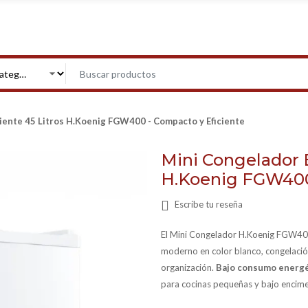
iente 45 Litros H.Koenig FGW400 - Compacto y Eficiente
Mini Congelador E
H.Koenig FGW400 
Escribe tu reseña
El Mini Congelador H.Koenig FGW4
moderno en color blanco, congelaci
organización.
Bajo consumo energét
para cocinas pequeñas y bajo encim