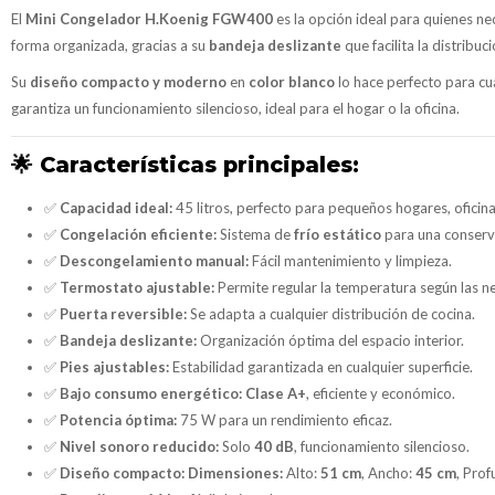
El
Mini Congelador H.Koenig FGW400
es la opción ideal para quienes ne
forma organizada, gracias a su
bandeja deslizante
que facilita la distribuc
Su
diseño compacto y moderno
en
color blanco
lo hace perfecto para cu
garantiza un funcionamiento silencioso, ideal para el hogar o la oficina.
🌟
Características principales:
✅
Capacidad ideal:
45 litros, perfecto para pequeños hogares, oficin
✅
Congelación eficiente:
Sistema de
frío estático
para una conserv
✅
Descongelamiento manual:
Fácil mantenimiento y limpieza.
✅
Termostato ajustable:
Permite regular la temperatura según las n
✅
Puerta reversible:
Se adapta a cualquier distribución de cocina.
✅
Bandeja deslizante:
Organización óptima del espacio interior.
✅
Pies ajustables:
Estabilidad garantizada en cualquier superficie.
✅
Bajo consumo energético:
Clase A+
, eficiente y económico.
✅
Potencia óptima:
75 W para un rendimiento eficaz.
✅
Nivel sonoro reducido:
Solo
40 dB
, funcionamiento silencioso.
✅
Diseño compacto:
Dimensiones:
Alto:
51 cm
, Ancho:
45 cm
, Pro