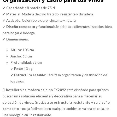
✔
Capacidad:
48 botellas de 75 cl
✔
Material:
Madera de pino tratado, resistente y duradera
✔
Acabado:
Color roble claro, elegante y natural
✔
Diseño compacto y funcional:
Se adapta a diferentes espacios, ideal
para hogar o bodega
✔
Dimensiones:
Altura:
105 cm
Ancho:
68 cm
Profundidad:
32 cm
✔
Peso:
13 kg
✔
Estructura estable:
Facilita la organización y clasificación de
los vinos
El
botellero de madera de pino EX2092
está diseñado para quienes
buscan
una solución eficiente y decorativa para almacenar su
colección de vinos
. Gracias a su
estructura resistente y su diseño
compacto
, encaja fácilmente en cualquier ambiente, ya sea en casa, en
una bodega o en un restaurante.