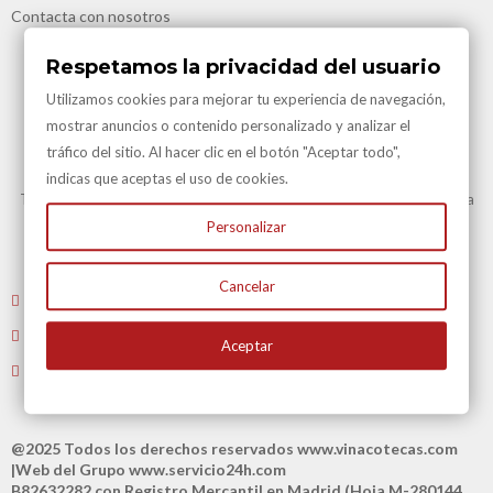
Contacta con nosotros
Respetamos la privacidad del usuario
Utilizamos cookies para mejorar tu experiencia de navegación,
mostrar anuncios o contenido personalizado y analizar el
tráfico del sitio. Al hacer clic en el botón "Aceptar todo",
Transporte Gratuito
indicas que aceptas el uso de cookies.
Transporte Gratuito en Península para todas nuestras vinotecas y en la
mayoría de artículos.
Personalizar
Consulte en Condiciones Transporte
Cancelar
Envíenos un email
: atencioncliente@vinacotecas.com
Tel. 604 181 386 L-V 9 a 14:00 y de 16:00 a 19:00
Aceptar
Tiene 15 días para devolvernos su compra
@2025 Todos los derechos reservados
www.vinacotecas.com
|Web del Grupo
www.servicio24h.com
B82632282 con Registro Mercantil en Madrid (Hoja M-280144