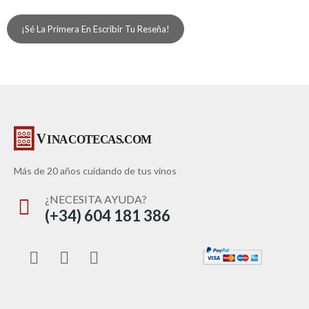
¡Sé La Primera En Escribir Tu Reseña!
Más de 20 años cuidando de tus vinos
¿NECESITA AYUDA?
(+34) 604 181 386