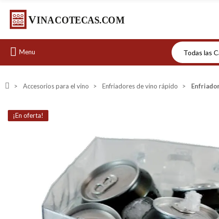
Menu
Accesorios para el vino
Enfriadores de vino rápido
Enfriado
¡En oferta!