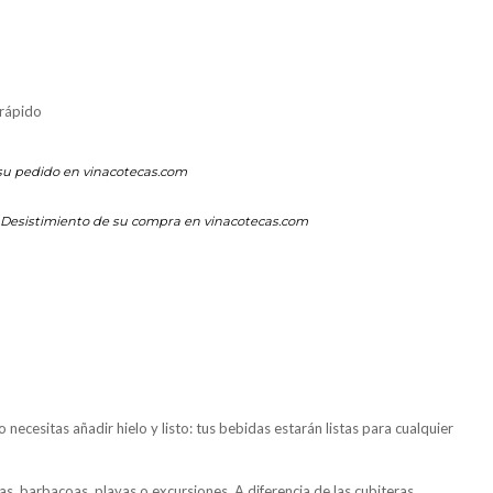
 rápido
su pedido en vinacotecas.com
Desistimiento de su compra en vinacotecas.com
 necesitas añadir hielo y listo: tus bebidas estarán listas para cualquier
zas, barbacoas, playas o excursiones. A diferencia de las cubiteras