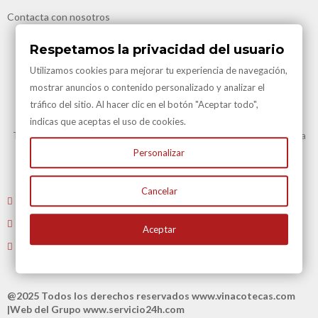
Contacta con nosotros
Respetamos la privacidad del usuario
Utilizamos cookies para mejorar tu experiencia de navegación,
mostrar anuncios o contenido personalizado y analizar el
tráfico del sitio. Al hacer clic en el botón "Aceptar todo",
Transporte Gratuito
indicas que aceptas el uso de cookies.
Transporte Gratuito en Península para todas nuestras vinotecas y en la
mayoría de artículos.
Personalizar
Consulte en Condiciones Transporte
Cancelar
Envíenos un email
: atencioncliente@vinacotecas.com
Tel. 604 181 386 L-V 9 a 14:00 y de 16:00 a 19:00
Aceptar
Tiene 15 días para devolvernos su compra
@2025 Todos los derechos reservados
www.vinacotecas.com
|Web del Grupo
www.servicio24h.com