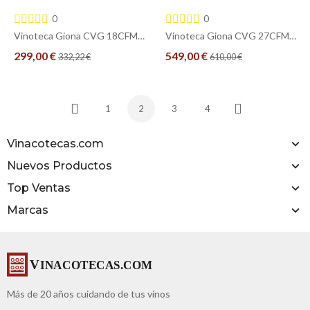
0
0
Vinoteca Giona CVG 18CFM – 18 Botellas, Compresor, Baldas de Madera
Vinoteca Giona CVG 27CFM 2T – 27 Botellas, Compresor, Doble Temperatura, Baldas de Madera
299,00 €
549,00 €
332,22 €
610,00 €
COMPRAR
COMPRAR
1
2
3
4
Anterior
Siguiente
Vinacotecas.com
Nuevos Productos
Top Ventas
Marcas
Más de 20 años cuidando de tus vinos