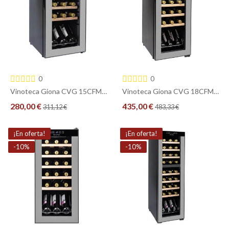
0
0
Vinoteca Giona CVG 15CFM – 15 Botellas, Compresor, Exposición Vertical, Bajo Consumo
Vinoteca Giona CVG 18CFM 2T – 18 Botellas, Compresor, Doble Temperatura, Baldas de Madera
280,00 €
435,00 €
311,12 €
483,33 €
COMPRAR
COMPRAR
¡En oferta!
¡En oferta!
-10%
-10%