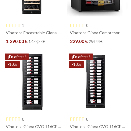
1
0
Vinoteca Encastrable Giona CVG 160CF – 160 Botellas, Compresor, Balda de Madera
Vinoteca Giona Compresor 19 Botellas CVG19C - Cubo Compacto
1.290,00 €
229,00 €
1.433,33 €
254,44 €
COMPRAR
COMPRAR
¡En oferta!
¡En oferta!
-10%
-10%
0
0
Vinoteca Giona CVG 116CF 2T – 116 Botellas, 2 Zonas, Baldas de Exposición
Vinoteca Giona CVG 116CF – 116 Botellas, Baldas de Exposición, Compresor