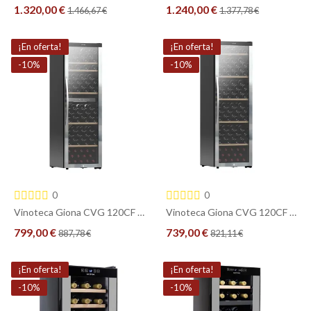
1.320,00 €
1.240,00 €
1.466,67 €
1.377,78 €
COMPRAR
COMPRAR
¡En oferta!
¡En oferta!
-10%
-10%
0
0
Vinoteca Giona CVG 120CF 2T – 120 Botellas, 2 Zonas, Compresor, Triple Cristal
Vinoteca Giona CVG 120CF – 120 Botellas, Compresor, Puerta de Triple Cristal
799,00 €
739,00 €
887,78 €
821,11 €
COMPRAR
COMPRAR
¡En oferta!
¡En oferta!
-10%
-10%