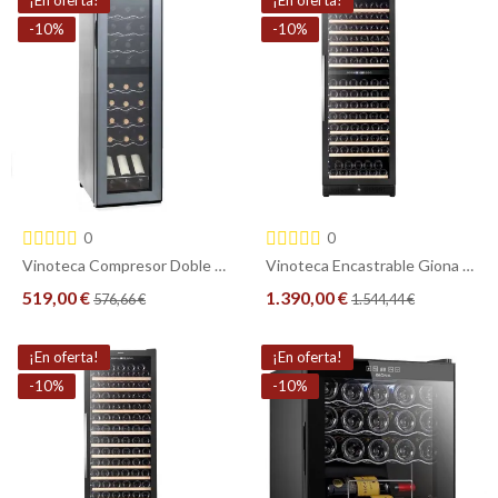
-10%
-10%
0
0
Vinoteca Compresor Doble Temperatura 27 Botellas Giona CVG 27CF 2T - Diseño Elegante y Versátil
Vinoteca Encastrable Giona CVG 160CF 2T – 160 Botellas, 2 Zonas, Compresor
519,00 €
1.390,00 €
576,66 €
1.544,44 €
COMPRAR
COMPRAR
¡En oferta!
¡En oferta!
-10%
-10%