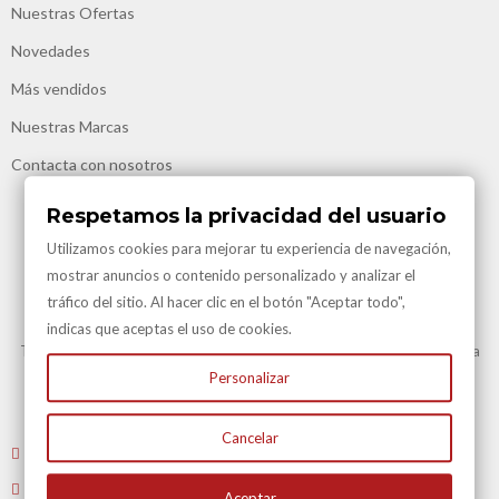
Nuestras Ofertas
Novedades
Más vendidos
Nuestras Marcas
Contacta con nosotros
Respetamos la privacidad del usuario
Utilizamos cookies para mejorar tu experiencia de navegación,
mostrar anuncios o contenido personalizado y analizar el
tráfico del sitio. Al hacer clic en el botón "Aceptar todo",
Transporte Gratuito
indicas que aceptas el uso de cookies.
Transporte Gratuito en Península para todas nuestras vinotecas y en la
mayoría de artículos.
Personalizar
Consulte en Condiciones Transporte
Cancelar
Envíenos un email
: atencioncliente@vinacotecas.com
Tel. 604 181 386 L-V 9 a 14:00 y de 16:00 a 19:00
Aceptar