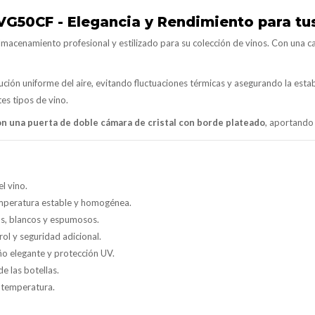
VG50CF - Elegancia y Rendimiento para tu
almacenamiento profesional y estilizado para su colección de vinos. Con una 
ución uniforme del aire, evitando fluctuaciones térmicas y asegurando la est
es tipos de vino.
n una puerta de doble cámara de cristal con borde plateado
, aportando 
l vino.
emperatura estable y homogénea.
tos, blancos y espumosos.
trol y seguridad adicional.
eño elegante y protección UV.
de las botellas.
la temperatura.