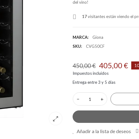
del vino!
17
visitantes están viendo el 
MARCA:
Giona
SKU:
CVG50CF
405,00 €
450,00 €
10
Impuestos incluidos
Entrega entre 3 y 5 días
−
+
Añadir a la lista de deseos