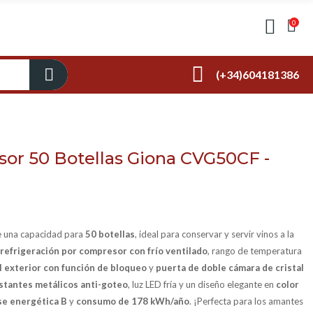
0
(+34)604181386
or 50 Botellas Giona CVG50CF -
e una capacidad para
50 botellas
, ideal para conservar y servir vinos a la
refrigeración por compresor con frío ventilado
, rango de temperatura
til exterior con función de bloqueo
y
puerta de doble cámara de cristal
stantes metálicos anti-goteo
, luz LED fría y un diseño elegante en
color
se energética B
y
consumo de 178 kWh/año
. ¡Perfecta para los amantes