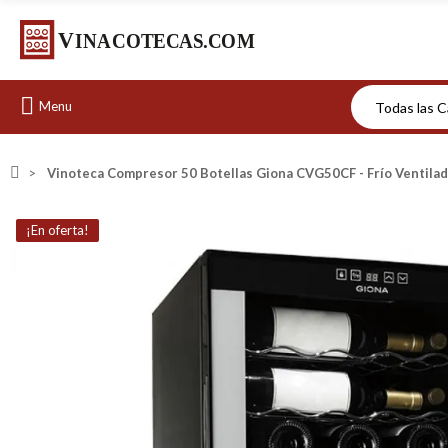
Menu
Vinoteca Compresor 50 Botellas Giona CVG50CF - Frío Ventila
¡En oferta!