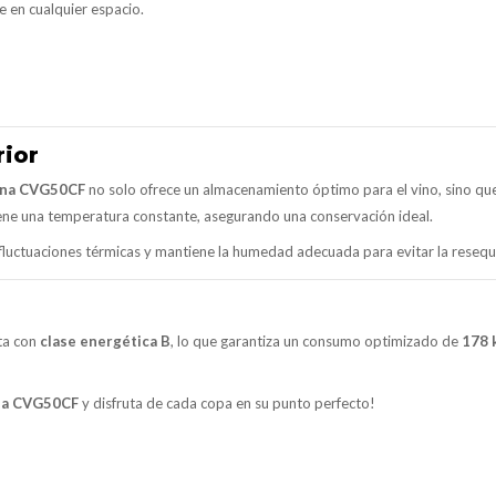
te en cualquier espacio.
rior
ona CVG50CF
no solo ofrece un almacenamiento óptimo para el vino, sino que
iene una temperatura constante, asegurando una conservación ideal.
 fluctuaciones térmicas y mantiene la humedad adecuada para evitar la reseque
ta con
clase energética B
, lo que garantiza un consumo optimizado de
178 
na CVG50CF
y disfruta de cada copa en su punto perfecto!