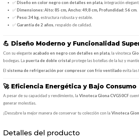
✅
Diseño en color negro con detalles en plata
, integración elegan
✅
Dimensiones:
Alto: 85 cm, Ancho: 49,8 cm, Profundidad: 56 cm
.
✅
Peso:
34 kg
, estructura robusta y estable.
✅
Garantía de 2 años
, respaldo de calidad.
💪
Diseño Moderno y Funcionalidad Supe
Con su elegante
acabado en negro con detalles en plata
, la vinoteca
Gi
bodegas. La
puerta de doble cristal
protege las botellas de la luz y mant
El
sistema de refrigeración por compresor con frío ventilado
evita las
🚀
Eficiencia Energética y Bajo Consumo
A pesar de su capacidad y rendimiento, la
Vinoteca Giona CVG50CF
cuen
generar molestias.
¡Descubre la mejor manera de conservar tu colección con la
Vinoteca Gio
Detalles del producto