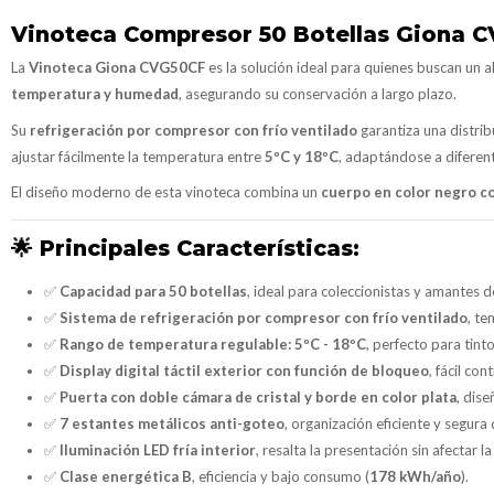
Vinoteca Compresor 50 Botellas Giona C
La
Vinoteca Giona CVG50CF
es la solución ideal para quienes buscan un 
temperatura y humedad
, asegurando su conservación a largo plazo.
Su
refrigeración por compresor con frío ventilado
garantiza una distrib
ajustar fácilmente la temperatura entre
5ºC y 18ºC
, adaptándose a diferent
El diseño moderno de esta vinoteca combina un
cuerpo en color negro co
🌟
Principales Características:
✅
Capacidad para 50 botellas
, ideal para coleccionistas y amantes de
✅
Sistema de refrigeración por compresor con frío ventilado
, t
✅
Rango de temperatura regulable:
5ºC - 18ºC
, perfecto para tin
✅
Display digital táctil exterior con función de bloqueo
, fácil con
✅
Puerta con doble cámara de cristal y borde en color plata
, dis
✅
7 estantes metálicos anti-goteo
, organización eficiente y segura 
✅
Iluminación LED fría interior
, resalta la presentación sin afectar 
✅
Clase energética B
, eficiencia y bajo consumo (
178 kWh/año
).