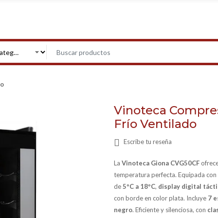
do
Vinoteca Compres
Frío Ventilado
Escribe tu reseña
La
Vinoteca Giona CVG50CF
ofrec
temperatura perfecta. Equipada con
de
5ºC a 18ºC
,
display digital tác
con borde en color plata. Incluye
7 e
negro
. Eficiente y silenciosa, con
cla